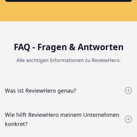
FAQ - Fragen & Antworten
Alle wichtigen Informationen zu ReviewHero.
Was ist ReviewHero genau?
ReviewHero ist eine All-in-One-Plattform für Online-
Reputationsmanagement. Sie bündelt Bewertungen
Wie hilft ReviewHero meinem Unternehmen
von Google, Facebook, Trustpilot & Co. in einem
konkret?
übersichtlichen Dashboard – mit automatisierten
Tools, intelligenter Analyse und praktischen